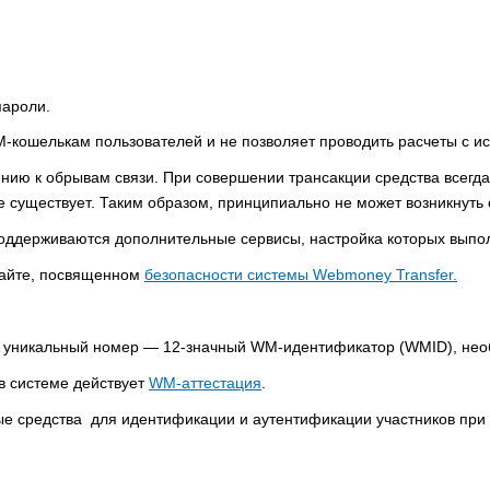
пароли.
-кошелькам пользователей и не позволяет проводить расчеты с ис
нию к обрывам связи. При совершении трансакции средства всегд
 существует. Таким образом, принципиально не может возникнуть 
оддерживаются дополнительные сервисы, настройка которых выпо
сайте, посвященном
безопасности системы Webmoney Transfer.
я уникальный номер — 12-значный WM-идентификатор (WMID), нео
в системе действует
WM-аттестация
.
ые средства для идентификации и аутентификации участников при