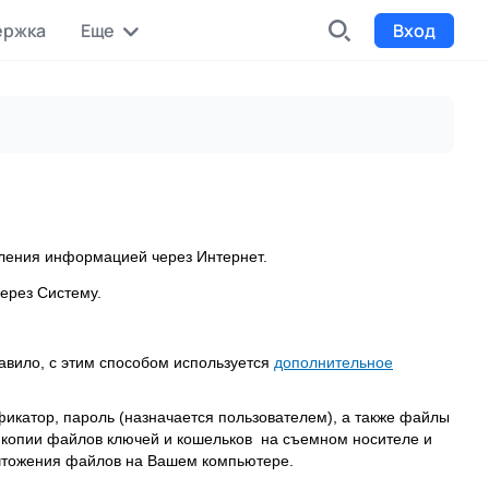
ержка
Еще
Вход
INDX
Интернет-биржа
Funding
Сбор средств на проекты
вления информацией через Интернет.
Билеты на мероприятия
Выпуск и продажа билетов
ерез Систему.
равило, с этим способом используется
дополнительное
катор, пароль (назначается пользователем), а также файлы
 копии файлов ключей и кошельков на съемном носителе и
ичтожения файлов на Вашем компьютере.