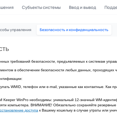
ашения
Субъекты системы
Ввод и вывод
Подд
 обмен
Майнинг Monero
собы управления
Безопасность и конфиденциальность
оток на P2P обмене
Инструмент для добычи Monero
hBox
Files
сть
а за действие
Продажа файлов
енных требований безопасности, предъявляемых к системам упра
аты
Коллективные покупки
аграждения от зрителей
Сервис совместных закупок
ментом в обеспечении безопасности любых данных, проходящих ч
ентификации:
aDo.com
анс-биржа
упать WMID, телефон или e-mail, указанные как контактные. Как п
 Keeper WinPro необходимы: уникальный 12-значный WM-идентифи
амяти компьютера. ВНИМАНИЕ! Обязательно сохраняйте резервные
сстановление доступа
к Вашему кошельку в случае утраты или ун