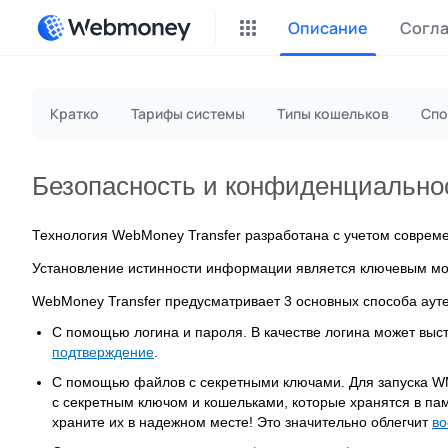
Описание
Согл
P2P
Кратко
Тарифы системы
Типы кошельков
Спо
Зараб
Cas
Безопасность и конфиденциально
Оплат
Технология WebMoney Transfer разработана c учетом соврем
Дон
Возн
Установление истинности информации является ключевым мо
WebMoney Transfer предусматривает 3 основных способа аут
Inst
Фрил
С помощью логина и пароля. В качестве логина может выст
подтверждение
.
С помощью файлов с секретными ключами. Для запуска WM
с секретным ключом и кошельками, которые хранятся в п
храните их в надежном месте! Это значительно облегчит
во