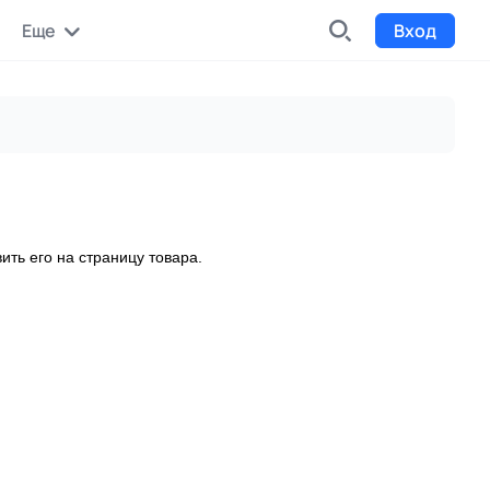
Еще
Вход
INDX
Интернет-биржа
Funding
Сбор средств на проекты
ить его на страницу товара.
Билеты на мероприятия
Выпуск и продажа билетов