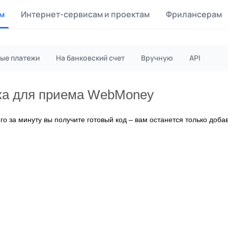
м
Интернет-сервисам и проектам
Фрилансерам
 обмен
Майнинг Monero
ые платежи
На банковский счет
Вручную
API
оток на P2P обмене
Инструмент для добычи Monero
hBox
Files
пка для приема WebMoney
а за действие
Продажа файлов
 за минуту вы получите готовый код – вам останется только добав
аты
Коллективные покупки
аграждения от зрителей
Сервис совместных закупок
aDo.com
анс-биржа