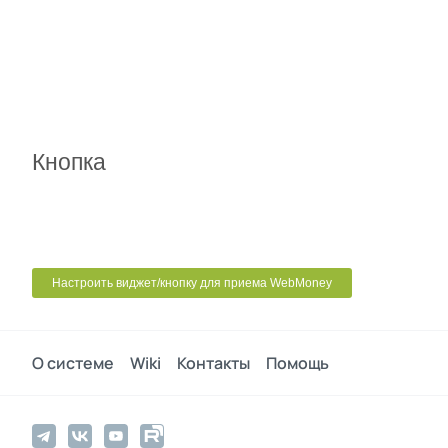
Кнопка
Настроить виджет/кнопку для приема WebMoney
О системе
Wiki
Контакты
Помощь