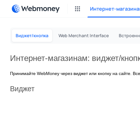
Интернет-магазина
P2P
Виджет/кнопка
Web Merchant Interface
Встроенн
Зараб
Cas
Интернет-магазинам: виджет/кно
Оплат
Принимайте WebMoney через виджет или кнопку на сайте. Всего
Дон
Возн
Виджет
Inst
Фрил